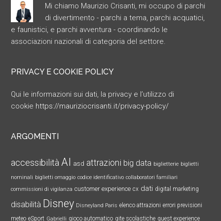
Mi chiamo Maurizio Crisanti, mi occupo di parchi
di divertimento - parchi a tema, parchi acquatici,
e faunistici, e parchi avventura - coordinando le
associazioni nazionali di categoria del settore.
PRIVACY E COOKIE POLICY
Qui le informazioni sui dati, la privacy e l’utilizzo di
cookie
https://mauriziocrisanti.it/privacy-policy/
ARGOMENTI
AI
accessibilità
attrazioni
big data
asd
biglietterie
biglietti
nominali
biglietti omaggio
codice identificativo
collaboratori familiari
dati
customer experience
cx
digital marketing
commissioni di vigilanza
Disney
disabilità
elenco attrazioni
errori previsioni
Disneyland Paris
meteo
eSport
gioco automatico
gite scolastiche
guest experience
Gabrielli