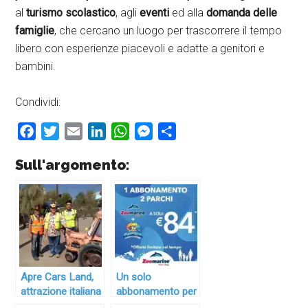
al
turismo scolastico
, agli
eventi
ed alla
domanda delle
famiglie
, che cercano un luogo per trascorrere il tempo
libero con esperienze piacevoli e adatte a genitori e
bambini.
Condividi:
Facebook
Twitter
Email
LinkedIn
WhatsApp
Messenger
Condividi
Sull'argomento:
Apre Cars Land,
Un solo
attrazione italiana
abbonamento per
a Disney
due parchi