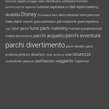
nominali
biglietti omaggio
codice identificativo
collaboratori familiari
dati
customer experience
cx
digital marketing
commissioni di vigilanza
Disney
disabilità
elenco attrazioni
errori previsioni
Disneyland Paris
meteo
eSport
gioco automatico
gite scolastiche
guest experience
Gabrielli
luna park
marketing
laser game
marketing esperienziale
inps
parchi avventura
parchi acquatici
meteo terrorismo
parchi divertimento
parchi tematici
parco
sicurezza
prezzo dinamico
siae
avventura
scia
sentenza
spettacolo viaggiante
sostenibilità
Tripadvisor
spettacolo
Copyright © 2026 ·
Magazine Pro Theme
on
Genesis
Framework
·
WordPress
·
Accedi