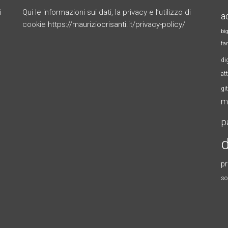
i
Qui le informazioni sui dati, la privacy e l’utilizzo di
a
cookie
https://mauriziocrisanti.it/privacy-policy/
bi
fa
di
at
gi
m
p
d
p
so