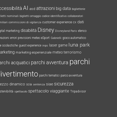
AI
ccessibilità
attrazioni
big data
asd
biglietterie
glietti nominali
biglietti omaggio
codice identificativo
collaboratori
dati
customer experience
cx
miliari
commissioni di vigilanza
Disney
disabilità
gital marketing
elenco
Disneyland Paris
trazioni
errori previsioni meteo
eSport
gioco automatico
Gabrielli
luna park
laser game
te scolastiche
guest experience
inps
arketing
meteo terrorismo
marketing esperienziale
parchi
parchi avventura
archi acquatici
ivertimento
parchi tematici
parco avventura
sicurezza
rezzo dinamico
siae
scia
sentenza
spettacolo viaggiante
stenibilità
Tripadvisor
spettacolo