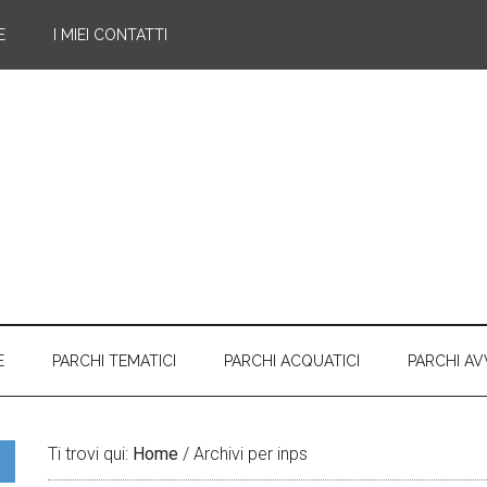
E
I MIEI CONTATTI
E
PARCHI TEMATICI
PARCHI ACQUATICI
PARCHI A
Ti trovi qui:
Home
/
Archivi per inps