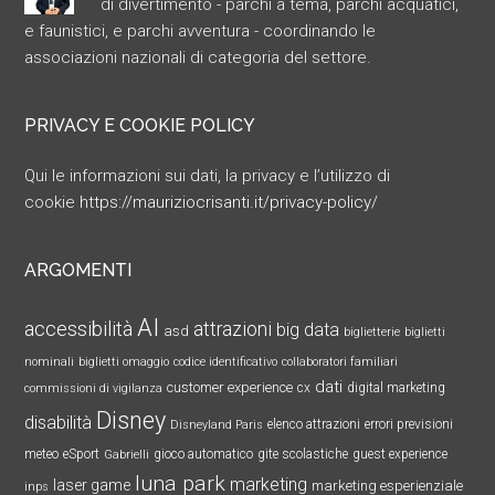
di divertimento - parchi a tema, parchi acquatici,
e faunistici, e parchi avventura - coordinando le
associazioni nazionali di categoria del settore.
PRIVACY E COOKIE POLICY
Qui le informazioni sui dati, la privacy e l’utilizzo di
cookie
https://mauriziocrisanti.it/privacy-policy/
ARGOMENTI
AI
accessibilità
attrazioni
big data
asd
biglietterie
biglietti
nominali
biglietti omaggio
codice identificativo
collaboratori familiari
dati
customer experience
cx
digital marketing
commissioni di vigilanza
Disney
disabilità
elenco attrazioni
errori previsioni
Disneyland Paris
meteo
eSport
gioco automatico
gite scolastiche
guest experience
Gabrielli
luna park
marketing
laser game
marketing esperienziale
inps