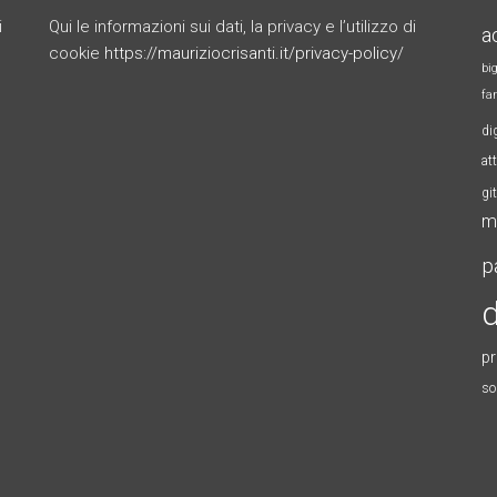
i
Qui le informazioni sui dati, la privacy e l’utilizzo di
a
cookie
https://mauriziocrisanti.it/privacy-policy/
bi
fa
di
at
gi
m
p
d
p
so