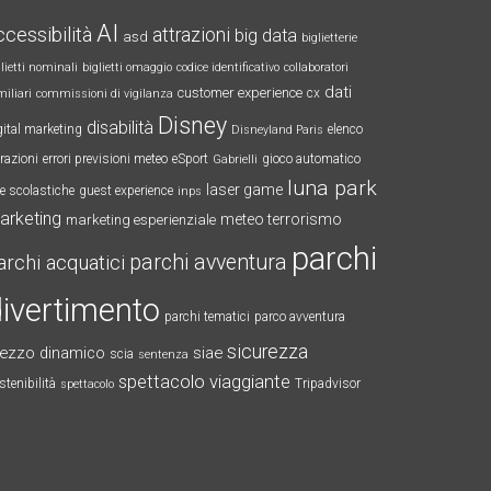
AI
ccessibilità
attrazioni
big data
asd
biglietterie
glietti nominali
biglietti omaggio
codice identificativo
collaboratori
dati
customer experience
cx
miliari
commissioni di vigilanza
Disney
disabilità
gital marketing
elenco
Disneyland Paris
trazioni
errori previsioni meteo
eSport
gioco automatico
Gabrielli
luna park
laser game
te scolastiche
guest experience
inps
arketing
meteo terrorismo
marketing esperienziale
parchi
parchi avventura
archi acquatici
ivertimento
parchi tematici
parco avventura
sicurezza
rezzo dinamico
siae
scia
sentenza
spettacolo viaggiante
stenibilità
Tripadvisor
spettacolo