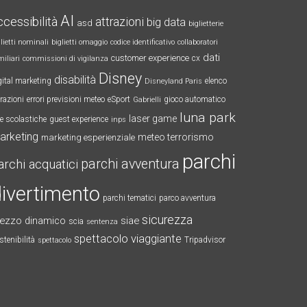
AI
ccessibilità
attrazioni
big data
asd
biglietterie
glietti nominali
biglietti omaggio
codice identificativo
collaboratori
dati
customer experience
cx
miliari
commissioni di vigilanza
Disney
disabilità
gital marketing
elenco
Disneyland Paris
trazioni
errori previsioni meteo
eSport
gioco automatico
Gabrielli
luna park
laser game
te scolastiche
guest experience
inps
arketing
meteo terrorismo
marketing esperienziale
parchi
parchi avventura
archi acquatici
ivertimento
parchi tematici
parco avventura
sicurezza
rezzo dinamico
siae
scia
sentenza
spettacolo viaggiante
stenibilità
Tripadvisor
spettacolo