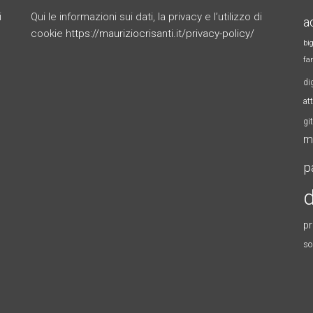
i
Qui le informazioni sui dati, la privacy e l’utilizzo di
a
cookie
https://mauriziocrisanti.it/privacy-policy/
bi
fa
di
at
gi
m
p
d
p
so