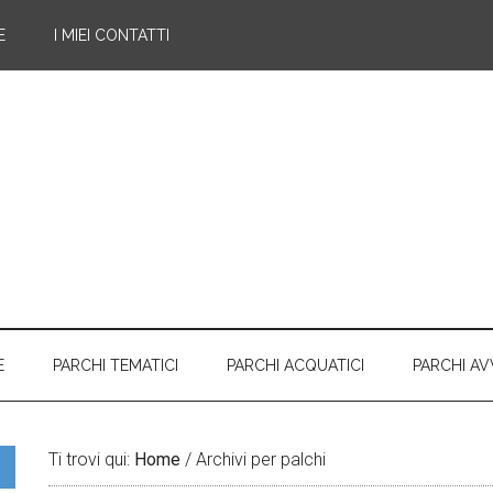
E
I MIEI CONTATTI
E
PARCHI TEMATICI
PARCHI ACQUATICI
PARCHI A
Ti trovi qui:
Home
/
Archivi per palchi