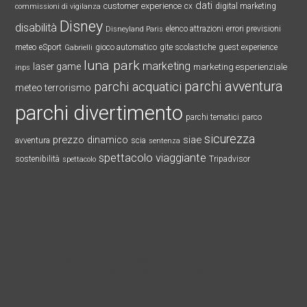
dati
customer experience
cx
digital marketing
commissioni di vigilanza
Disney
disabilità
elenco attrazioni
errori previsioni
Disneyland Paris
meteo
eSport
gioco automatico
gite scolastiche
guest experience
Gabrielli
luna park
marketing
laser game
marketing esperienziale
inps
parchi avventura
parchi acquatici
meteo terrorismo
parchi divertimento
parchi tematici
parco
sicurezza
prezzo dinamico
siae
avventura
scia
sentenza
spettacolo viaggiante
sostenibilità
Tripadvisor
spettacolo
Copyright © 2026 ·
Magazine Pro Theme
on
Genesis
Framework
·
WordPress
·
Accedi