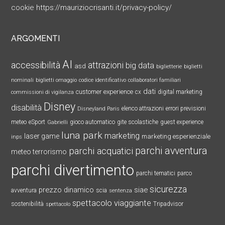
cookie
https://mauriziocrisanti.it/privacy-policy/
ARGOMENTI
AI
accessibilità
attrazioni
big data
asd
biglietterie
biglietti
nominali
biglietti omaggio
codice identificativo
collaboratori familiari
dati
customer experience
cx
digital marketing
commissioni di vigilanza
Disney
disabilità
elenco attrazioni
errori previsioni
Disneyland Paris
meteo
eSport
gioco automatico
gite scolastiche
guest experience
Gabrielli
luna park
marketing
laser game
marketing esperienziale
inps
parchi avventura
parchi acquatici
meteo terrorismo
parchi divertimento
parchi tematici
parco
sicurezza
prezzo dinamico
siae
avventura
scia
sentenza
spettacolo viaggiante
sostenibilità
Tripadvisor
spettacolo