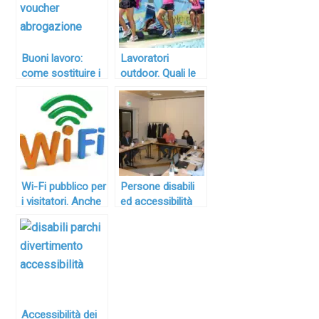
Buoni lavoro:
Lavoratori
come sostituire i
outdoor. Quali le
voucher con
precauzioni per la
soluzioni
salute e gli
alternative, in
obblighi di legge
attesa che il
per i datori di
Ministero del
lavoro?
lavoro risolva il
pasticcio
Wi-Fi pubblico per
Persone disabili
i visitatori. Anche
ed accessibilità
il login diventa
dei parchi di
social
divertimento: linee
guida in arrivo
Accessibilità dei