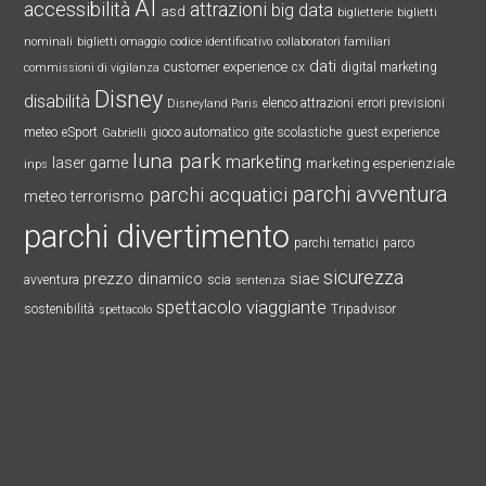
AI
accessibilità
attrazioni
big data
asd
biglietterie
biglietti
nominali
biglietti omaggio
codice identificativo
collaboratori familiari
dati
customer experience
cx
digital marketing
commissioni di vigilanza
Disney
disabilità
elenco attrazioni
errori previsioni
Disneyland Paris
meteo
eSport
gioco automatico
gite scolastiche
guest experience
Gabrielli
luna park
marketing
laser game
marketing esperienziale
inps
parchi avventura
parchi acquatici
meteo terrorismo
parchi divertimento
parchi tematici
parco
sicurezza
prezzo dinamico
siae
avventura
scia
sentenza
spettacolo viaggiante
sostenibilità
Tripadvisor
spettacolo
Copyright © 2026 ·
Magazine Pro Theme
on
Genesis