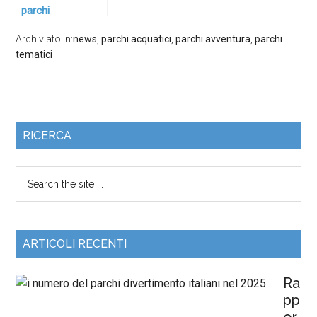
parchi
divertimento:
Archiviato in:
news
,
parchi acquatici
,
parchi avventura
,
parchi
ospiti con
tematici
disabilità ed
esigenze di
sicurezza
RICERCA
ARTICOLI RECENTI
Ra
pp