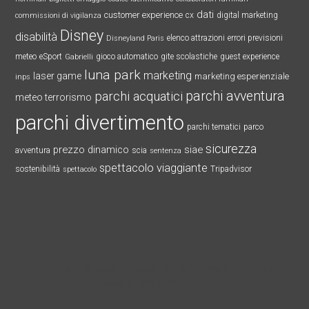
dati
customer experience
cx
digital marketing
commissioni di vigilanza
Disney
disabilità
elenco attrazioni
errori previsioni
Disneyland Paris
meteo
eSport
gioco automatico
gite scolastiche
guest experience
Gabrielli
luna park
marketing
laser game
marketing esperienziale
inps
parchi avventura
parchi acquatici
meteo terrorismo
parchi divertimento
parchi tematici
parco
sicurezza
prezzo dinamico
siae
avventura
scia
sentenza
spettacolo viaggiante
sostenibilità
Tripadvisor
spettacolo
Copyright © 2026 ·
Magazine Pro Theme
on
Genesis
Framework
·
WordPress
·
Accedi