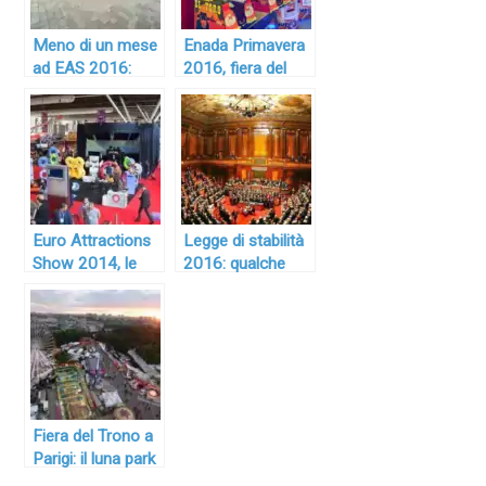
Meno di un mese
Enada Primavera
ad EAS 2016:
2016, fiera del
come partecipare
gioco lecito, ma
e cosa vedere alla
con poco
fiera europea di
“amusement” …
attrazioni per
parchi
divertimento
Euro Attractions
Legge di stabilità
Show 2014, le
2016: qualche
novità!
novità anche per
spettacolo
viaggiante e
parchi
divertimento
Fiera del Trono a
Parigi: il luna park
più grande di