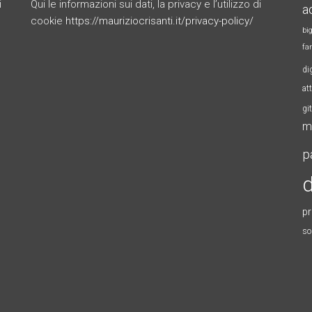
i
Qui le informazioni sui dati, la privacy e l’utilizzo di
a
cookie
https://mauriziocrisanti.it/privacy-policy/
bi
fa
di
at
gi
m
p
d
p
so