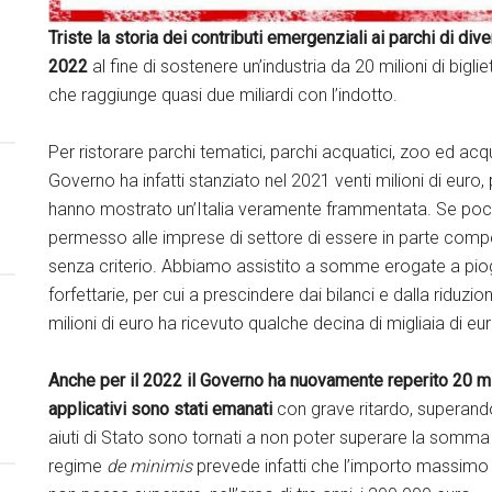
Triste la storia dei contributi emergenziali ai parchi di div
2022
al fine di sostenere un’industria da 20 milioni di bigli
che raggiunge quasi due miliardi con l’indotto.
Per ristorare parchi tematici, parchi acquatici, zoo ed acq
Governo ha infatti stanziato nel 2021 venti milioni di euro, 
hanno mostrato un’Italia veramente frammentata. Se po
permesso alle imprese di settore di essere in parte compe
senza criterio. Abbiamo assistito a somme erogate a piog
forfettarie, per cui a prescindere dai bilanci e dalla riduz
milioni di euro ha ricevuto qualche decina di migliaia di eur
Anche per il 2022 il Governo ha nuovamente reperito 20 mi
applicativi sono stati emanati
con grave ritardo, superando 
aiuti di Stato sono tornati a non poter superare la somma
regime
de minimis
prevede infatti che l’importo massimo d