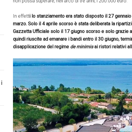
non possa superare, nell’arco di tre anni, i 200.000 euro.
In effett
i lo stanziamento era stato disposto il 27 gennaio 
marzo. Solo il 4 aprile scorso è stata deliberata la ripart
Gazzetta Ufficiale solo il 17 giugno scorso e solo grazie a
quindi riuscite ad emanare i bandi entro il 30 giugno, te
disapplicazione del regime
de minimis
ai ristori relativi 
i