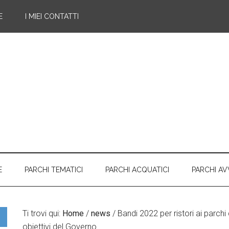
E
I MIEI CONTATTI
E
PARCHI TEMATICI
PARCHI ACQUATICI
PARCHI A
Ti trovi qui:
Home
/
news
/
Bandi 2022 per ristori ai parchi 
obiettivi del Governo