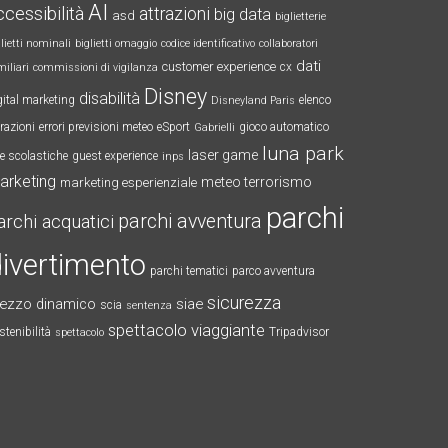
AI
ccessibilità
attrazioni
big data
asd
biglietterie
glietti nominali
biglietti omaggio
codice identificativo
collaboratori
dati
customer experience
cx
miliari
commissioni di vigilanza
Disney
disabilità
gital marketing
elenco
Disneyland Paris
trazioni
errori previsioni meteo
eSport
gioco automatico
Gabrielli
luna park
laser game
te scolastiche
guest experience
inps
arketing
meteo terrorismo
marketing esperienziale
parchi
parchi avventura
archi acquatici
ivertimento
parchi tematici
parco avventura
sicurezza
rezzo dinamico
siae
scia
sentenza
spettacolo viaggiante
stenibilità
Tripadvisor
spettacolo