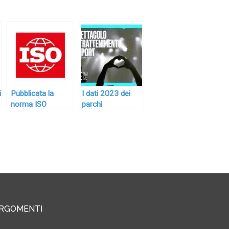
i
Pubblicata la
I dati 2023 dei
norma ISO
parchi
o
17842:2-2022
divertimento: la
sulla gestione e
stagione migliore
utilizzo delle
di sempre
attrazioni per
parchi
divertimento
RGOMENTI