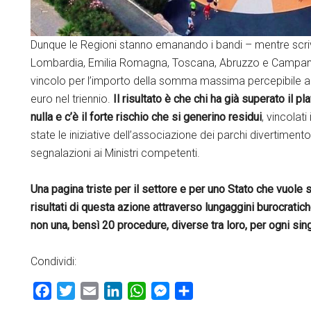
Dunque le Regioni stanno emanando i bandi – mentre scrivi
Lombardia, Emilia Romagna, Toscana, Abruzzo e Campania – 
vincolo per l’importo della somma massima percepibile al
euro nel triennio.
Il risultato è che chi ha già superato il 
nulla e c’è il forte rischio che si generino residui
, vincolati
state le iniziative dell’associazione dei parchi divertime
segnalazioni ai Ministri competenti.
Una pagina triste per il settore e per uno Stato che vuole 
risultati di questa azione attraverso lungaggini burocrati
non una, bensì 20 procedure, diverse tra loro, per ogni si
Condividi:
Facebook
Twitter
Email
LinkedIn
WhatsApp
Messenger
Condividi