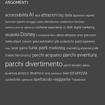
ARGOMENTI
AI
accessibilità
attrazioni
big data
asd
biglietterie
biglietti
nominali
biglietti omaggio
codice identificativo
collaboratori familiari
dati
customer experience
cx
digital marketing
commissioni di vigilanza
Disney
disabilità
elenco attrazioni
errori previsioni
Disneyland Paris
meteo
eSport
gioco automatico
gite scolastiche
guest experience
Gabrielli
luna park
marketing
laser game
marketing esperienziale
inps
parchi avventura
parchi acquatici
meteo terrorismo
parchi divertimento
parchi tematici
parco
sicurezza
prezzo dinamico
siae
avventura
scia
sentenza
spettacolo viaggiante
sostenibilità
Tripadvisor
spettacolo