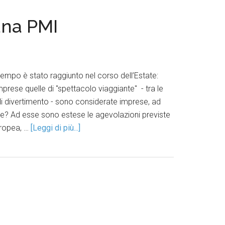
 una PMI
po è stato raggiunto nel corso dell’Estate:
omprese quelle di "spettacolo viaggiante" - tra le
 di divertimento - sono considerate imprese, ad
ze? Ad esse sono estese le agevolazioni previste
uropea, …
[Leggi di più...]