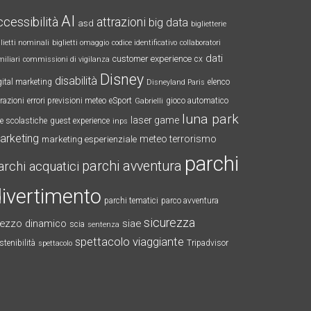
AI
ccessibilità
attrazioni
big data
asd
biglietterie
glietti nominali
biglietti omaggio
codice identificativo
collaboratori
dati
customer experience
cx
miliari
commissioni di vigilanza
Disney
disabilità
gital marketing
elenco
Disneyland Paris
trazioni
errori previsioni meteo
eSport
gioco automatico
Gabrielli
luna park
laser game
te scolastiche
guest experience
inps
arketing
meteo terrorismo
marketing esperienziale
parchi
parchi avventura
archi acquatici
ivertimento
parchi tematici
parco avventura
sicurezza
rezzo dinamico
siae
scia
sentenza
spettacolo viaggiante
stenibilità
Tripadvisor
spettacolo