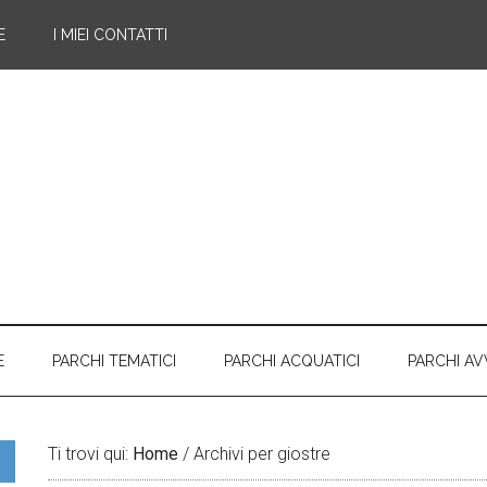
E
I MIEI CONTATTI
E
PARCHI TEMATICI
PARCHI ACQUATICI
PARCHI A
Ti trovi qui:
Home
/
Archivi per giostre