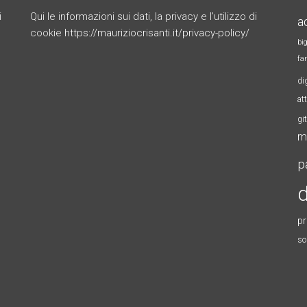
i
Qui le informazioni sui dati, la privacy e l’utilizzo di
a
cookie
https://mauriziocrisanti.it/privacy-policy/
bi
fa
di
at
gi
m
p
d
p
so