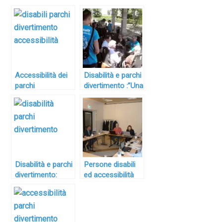
Accessibilità dei
Disabilità e parchi
parchi
divertimento :”Una
divertimento:
giostra per tutti”
ospiti con
due giorni di
disabilità ed
studio
esigenze di
sicurezza
Disabilità e parchi
Persone disabili
divertimento:
ed accessibilità
pubblicate
dei parchi di
dall’Istituto
divertimento: linee
Superiore di
guida in arrivo
Sanità le