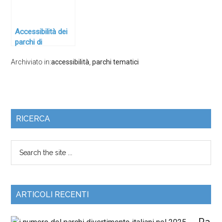
“Raccomandazioni
per l’accessibilità”
Accessibilità dei
parchi di
divertimento. Una
Archiviato in:
accessibilità
,
parchi tematici
specifica
esperienza di
formazione
RICERCA
ARTICOLI RECENTI