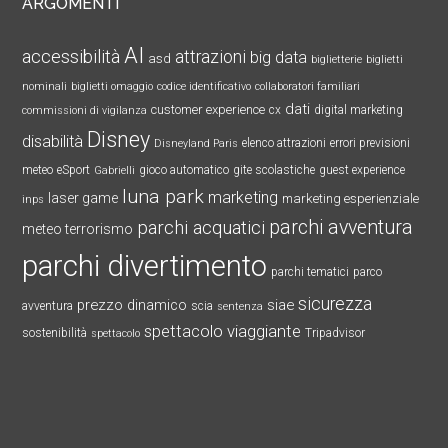
ARGOMENTI
AI
accessibilità
attrazioni
big data
asd
biglietterie
biglietti
nominali
biglietti omaggio
codice identificativo
collaboratori familiari
dati
customer experience
cx
digital marketing
commissioni di vigilanza
Disney
disabilità
elenco attrazioni
errori previsioni
Disneyland Paris
meteo
eSport
gioco automatico
gite scolastiche
guest experience
Gabrielli
luna park
marketing
laser game
marketing esperienziale
inps
parchi avventura
parchi acquatici
meteo terrorismo
parchi divertimento
parchi tematici
parco
sicurezza
prezzo dinamico
siae
avventura
scia
sentenza
spettacolo viaggiante
sostenibilità
Tripadvisor
spettacolo