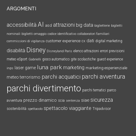
ARGOMENTI
AI
accessibilità
attrazioni
big data
asd
biglietterie
biglietti
nominali
biglietti omaggio
codice identificativo
collaboratori familiari
dati
customer experience
cx
digital marketing
commissioni di vigilanza
Disney
disabilità
elenco attrazioni
errori previsioni
Disneyland Paris
meteo
eSport
gioco automatico
gite scolastiche
guest experience
Gabrielli
luna park
marketing
laser game
marketing esperienziale
inps
parchi avventura
parchi acquatici
meteo terrorismo
parchi divertimento
parchi tematici
parco
sicurezza
prezzo dinamico
siae
avventura
scia
sentenza
spettacolo viaggiante
sostenibilità
Tripadvisor
spettacolo