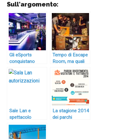
Sull'argomento:
Gli eSports
Tempo di Escape
conquistano
Room, ma quali
l’attenzione della
autorizzazioni?
politica e del
Serve una
pubblico. Cosa
licenza? Si
sono e come
esprime il
regolamentarli
Ministero
dell’interno
Sale Lan e
La stagione 2014
spettacolo
dei parchi
viaggiante:
divertimento: oltre
proroga al 31
16 milioni di
dicembre 2026
visitatori secondo