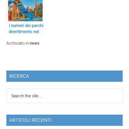
SIAE
I numeri dei parchi
divertimento nel
2018 secondo la
Archiviato in:
news
SIAE
RICERCA
ARTICOLI RECENTI