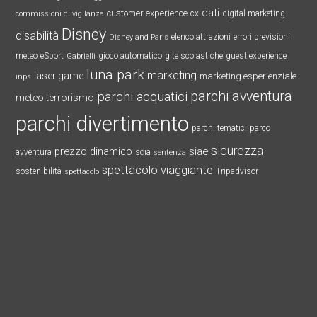
dati
customer experience
cx
digital marketing
commissioni di vigilanza
Disney
disabilità
elenco attrazioni
errori previsioni
Disneyland Paris
meteo
eSport
gioco automatico
gite scolastiche
guest experience
Gabrielli
luna park
marketing
laser game
marketing esperienziale
inps
parchi avventura
parchi acquatici
meteo terrorismo
parchi divertimento
parchi tematici
parco
sicurezza
prezzo dinamico
siae
avventura
scia
sentenza
spettacolo viaggiante
sostenibilità
Tripadvisor
spettacolo
Copyright © 2026 ·
Magazine Pro Theme
on
Genesis
Framework
·
WordPress
·
Accedi