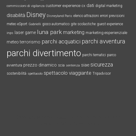
dati
customer experience
cx
digital marketing
commissioni di vigilanza
Disney
disabilità
elenco attrazioni
errori previsioni
Disneyland Paris
meteo
eSport
gioco automatico
gite scolastiche
guest experience
Gabrielli
luna park
marketing
laser game
marketing esperienziale
inps
parchi avventura
parchi acquatici
meteo terrorismo
parchi divertimento
parchi tematici
parco
sicurezza
prezzo dinamico
siae
avventura
scia
sentenza
spettacolo viaggiante
sostenibilità
Tripadvisor
spettacolo
Copyright © 2026 ·
Magazine Pro Theme
on
Genesis
Framework
·
WordPress
·
Accedi