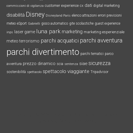
dati
customer experience
cx
digital marketing
commissioni di vigilanza
Disney
disabilità
elenco attrazioni
errori previsioni
Disneyland Paris
meteo
eSport
gioco automatico
gite scolastiche
guest experience
Gabrielli
luna park
marketing
laser game
marketing esperienziale
inps
parchi avventura
parchi acquatici
meteo terrorismo
parchi divertimento
parchi tematici
parco
sicurezza
prezzo dinamico
siae
avventura
scia
sentenza
spettacolo viaggiante
sostenibilità
Tripadvisor
spettacolo
Copyright © 2026 ·
Magazine Pro Theme
on
Genesis
Framework
·
WordPress
·
Accedi