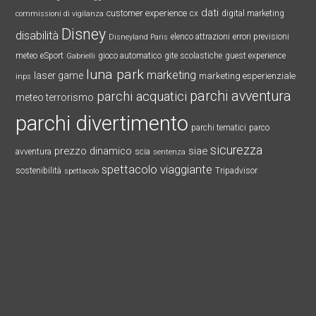
dati
customer experience
cx
digital marketing
commissioni di vigilanza
Disney
disabilità
elenco attrazioni
errori previsioni
Disneyland Paris
meteo
eSport
gioco automatico
gite scolastiche
guest experience
Gabrielli
luna park
marketing
laser game
marketing esperienziale
inps
parchi avventura
parchi acquatici
meteo terrorismo
parchi divertimento
parchi tematici
parco
sicurezza
prezzo dinamico
siae
avventura
scia
sentenza
spettacolo viaggiante
sostenibilità
Tripadvisor
spettacolo
Copyright © 2026 ·
Magazine Pro Theme
on
Genesis
Framework
·
WordPress
·
Accedi